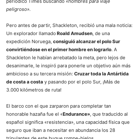
periódico Times buscando
«hombres para viaje
peligroso».
Pero antes de partir, Shackleton, recibió una mala noticia:
Un explorador llamado
Roald Amudsen
, de una
expedición Noruega,
consiguió alcanzar el polo Sur
convirtiéndose en el primer hombre en lograrlo
. A
Shackleton le habían arrebatado la meta, pero lejos de
desanimarle, le inspiró para ponerle un objetivo aún más
ambicioso a su tercera misión:
Cruzar toda la Antártida
de costa a costa
y pasando por el polo Sur, ¡Más de
3.000 kilómetros de ruta!
El barco con el que zarparon para completar tan
honorable hazaña fue el «
Endurance»
, que traducido al
español significa «resistencia», una capacidad física que
seguro que iban a necesitar en abundancia los 28
tripulantes de este buque rompe-hielos.