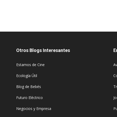
Otros Blogs Interesantes
E
Estamos de Cine
Av
Ecología Útil
C
Blog de Bebés
T
Futuro Eléctrico
J
Negocios y Empresa
Pu