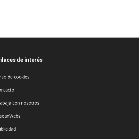
nlaces de interés
iso de cookies
ontacto
rabaja con nosotros
oseanWebs
blicidad