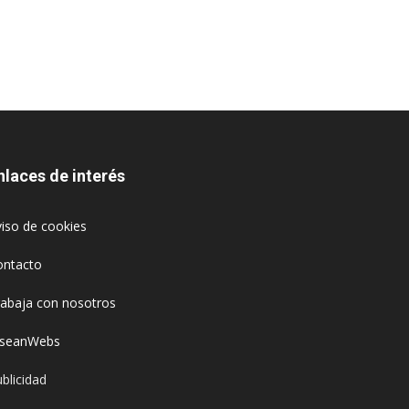
nlaces de interés
iso de cookies
ontacto
rabaja con nosotros
oseanWebs
blicidad