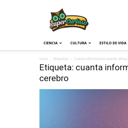
Supercurioso
CIENCIA
CULTURA
ESTILO DE VIDA
Inicio
Etiquetas
Cuanta información puede almac
Etiqueta: cuanta infor
cerebro