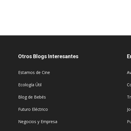
Otros Blogs Interesantes
E
Estamos de Cine
Av
Ecología Útil
C
Blog de Bebés
T
Futuro Eléctrico
J
Negocios y Empresa
Pu