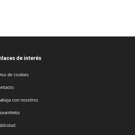
nlaces de interés
iso de cookies
ontacto
rabaja con nosotros
oseanWebs
blicidad