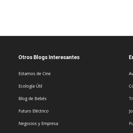
Otros Blogs Interesantes
E
Estamos de Cine
Av
Ecología Útil
C
Blog de Bebés
T
Futuro Eléctrico
J
Negocios y Empresa
Pu