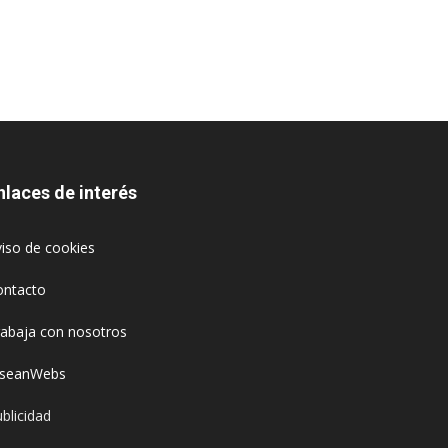
nlaces de interés
iso de cookies
ontacto
rabaja con nosotros
oseanWebs
blicidad