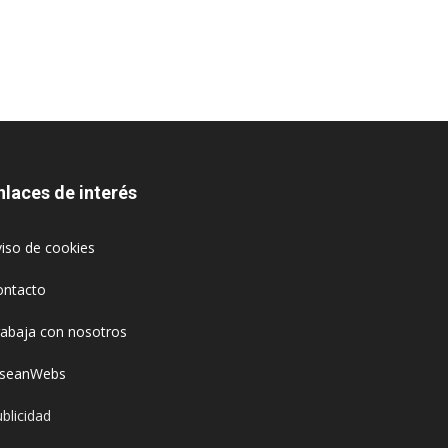
nlaces de interés
iso de cookies
ontacto
rabaja con nosotros
oseanWebs
blicidad