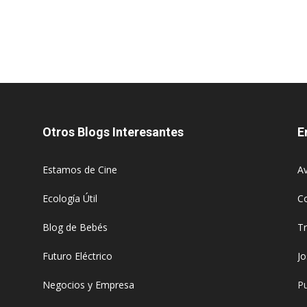
Otros Blogs Interesantes
E
Estamos de Cine
Av
Ecología Útil
C
Blog de Bebés
T
Futuro Eléctrico
J
Negocios y Empresa
Pu