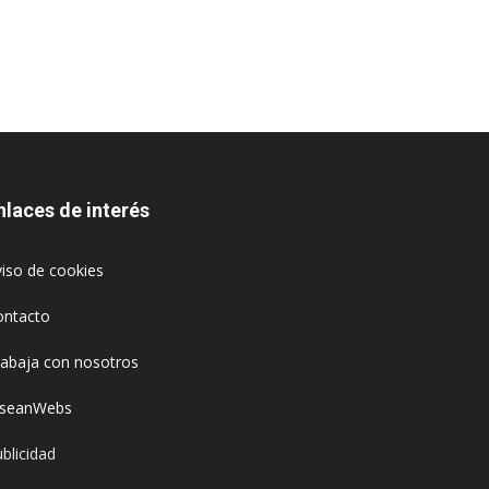
nlaces de interés
iso de cookies
ontacto
rabaja con nosotros
oseanWebs
blicidad