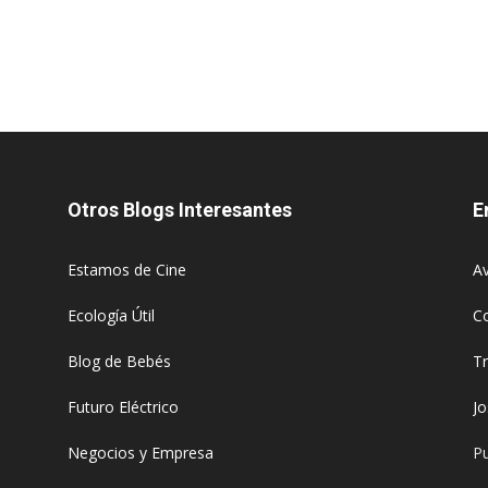
Otros Blogs Interesantes
E
Estamos de Cine
Av
Ecología Útil
C
Blog de Bebés
T
Futuro Eléctrico
J
Negocios y Empresa
Pu