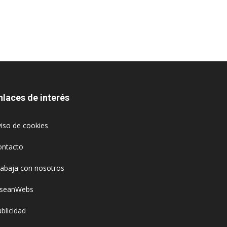
nlaces de interés
iso de cookies
ontacto
rabaja con nosotros
oseanWebs
blicidad