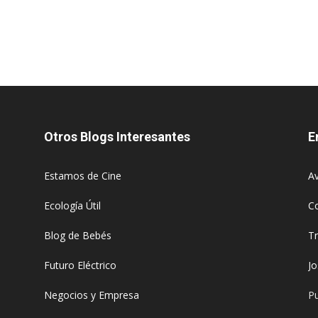
Otros Blogs Interesantes
E
Estamos de Cine
Av
Ecología Útil
C
Blog de Bebés
T
Futuro Eléctrico
J
Negocios y Empresa
Pu