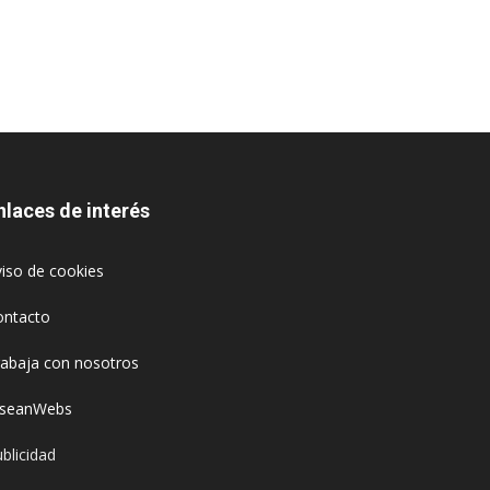
nlaces de interés
iso de cookies
ontacto
rabaja con nosotros
oseanWebs
blicidad