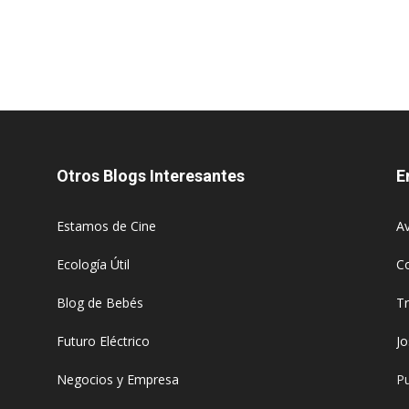
Otros Blogs Interesantes
E
Estamos de Cine
Av
Ecología Útil
C
Blog de Bebés
T
Futuro Eléctrico
J
Negocios y Empresa
Pu