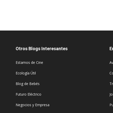
Otros Blogs Interesantes
E
Estamos de Cine
Av
Ecología Útil
C
Blog de Bebés
T
Futuro Eléctrico
J
Negocios y Empresa
Pu