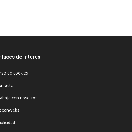
nlaces de interés
iso de cookies
ontacto
rabaja con nosotros
oseanWebs
blicidad