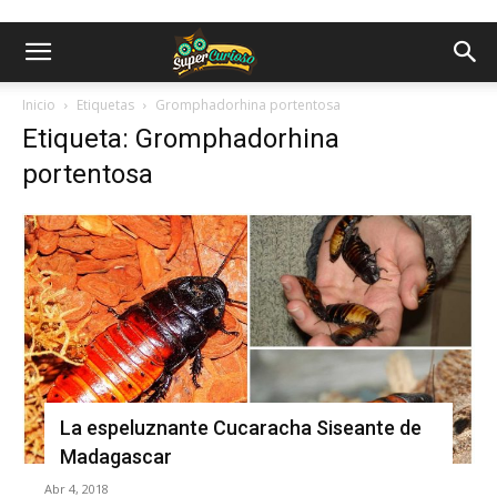
Inicio
Etiquetas
Gromphadorhina portentosa
Etiqueta: Gromphadorhina
portentosa
La espeluznante Cucaracha Siseante de
Madagascar
Abr 4, 2018