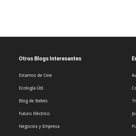
Otros Blogs Interesantes
E
Estamos de Cine
Av
Ecología Útil
C
Blog de Bebés
T
Futuro Eléctrico
J
Negocios y Empresa
Pu