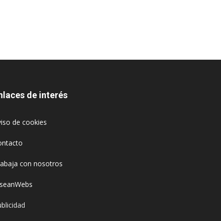
nlaces de interés
iso de cookies
ontacto
rabaja con nosotros
oseanWebs
blicidad