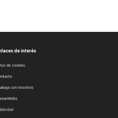
nlaces de interés
iso de cookies
ontacto
rabaja con nosotros
oseanWebs
blicidad