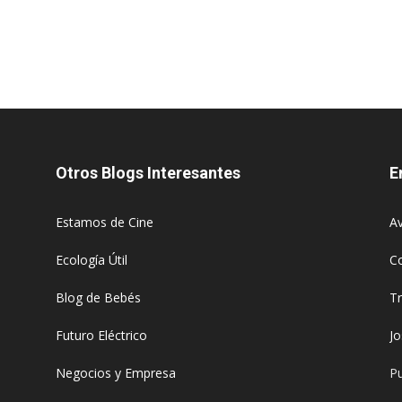
Otros Blogs Interesantes
E
Estamos de Cine
Av
Ecología Útil
C
Blog de Bebés
T
Futuro Eléctrico
J
Negocios y Empresa
Pu