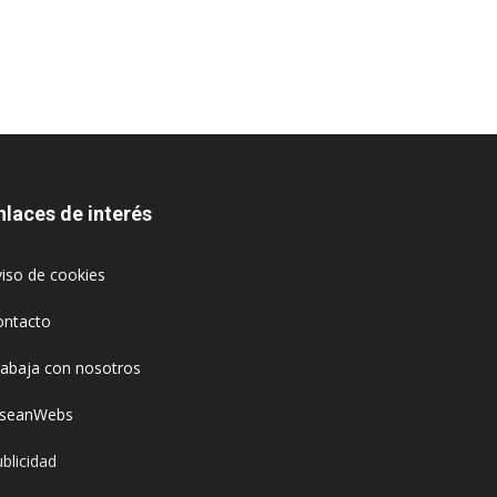
nlaces de interés
iso de cookies
ontacto
rabaja con nosotros
oseanWebs
blicidad