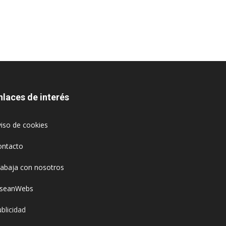
nlaces de interés
iso de cookies
ontacto
rabaja con nosotros
oseanWebs
blicidad