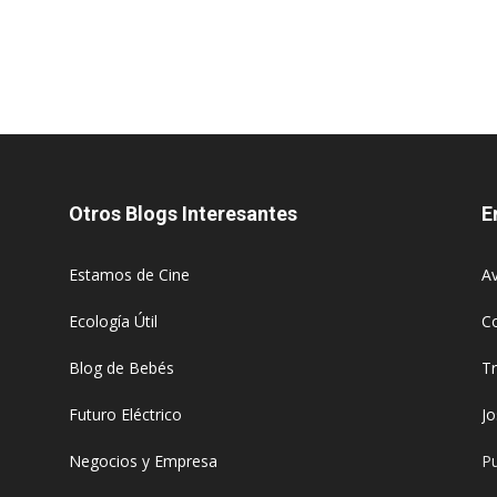
Otros Blogs Interesantes
E
Estamos de Cine
Av
Ecología Útil
C
Blog de Bebés
T
Futuro Eléctrico
J
Negocios y Empresa
Pu