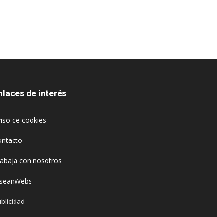
nlaces de interés
iso de cookies
ontacto
rabaja con nosotros
oseanWebs
blicidad