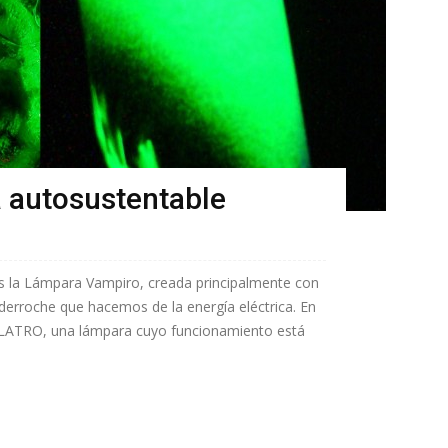
 autosustentable
os la Lámpara Vampiro, creada principalmente con
l derroche que hacemos de la energía eléctrica. En
 LATRO, una lámpara cuyo funcionamiento está