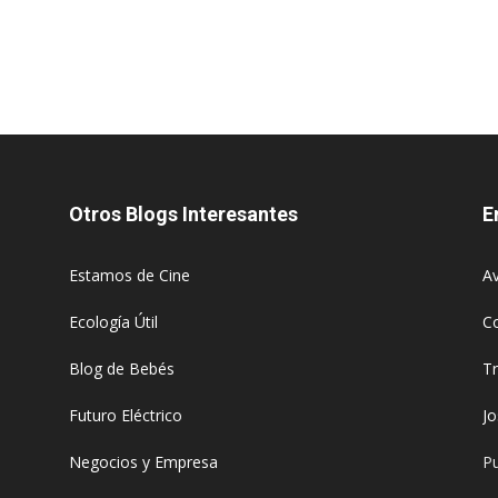
Otros Blogs Interesantes
E
Estamos de Cine
Av
Ecología Útil
C
Blog de Bebés
T
Futuro Eléctrico
J
Negocios y Empresa
Pu