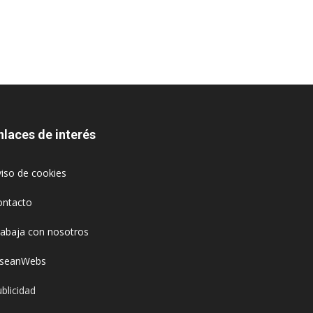
nlaces de interés
iso de cookies
ontacto
rabaja con nosotros
oseanWebs
blicidad