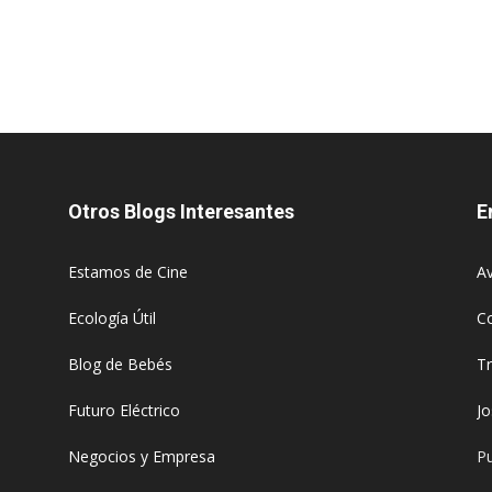
Otros Blogs Interesantes
E
Estamos de Cine
Av
Ecología Útil
C
Blog de Bebés
T
Futuro Eléctrico
J
Negocios y Empresa
Pu