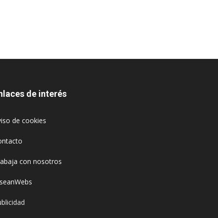
nlaces de interés
iso de cookies
ontacto
rabaja con nosotros
oseanWebs
blicidad