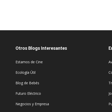
Otros Blogs Interesantes
E
Estamos de Cine
Av
Ecología Útil
C
Blog de Bebés
T
Futuro Eléctrico
J
Negocios y Empresa
Pu