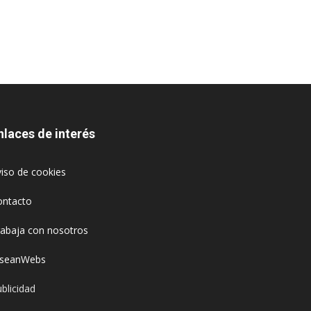
nlaces de interés
iso de cookies
ontacto
rabaja con nosotros
oseanWebs
blicidad