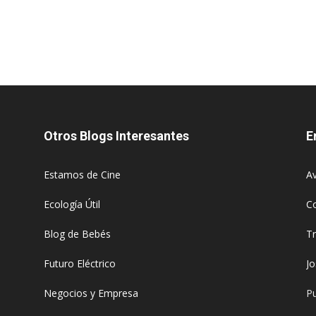
Otros Blogs Interesantes
E
Estamos de Cine
Av
Ecología Útil
C
Blog de Bebés
T
Futuro Eléctrico
J
Negocios y Empresa
Pu