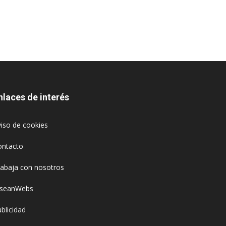
nlaces de interés
iso de cookies
ontacto
rabaja con nosotros
oseanWebs
blicidad