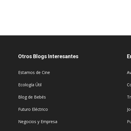
Otros Blogs Interesantes
E
Estamos de Cine
Av
Ecología Útil
C
Blog de Bebés
T
Futuro Eléctrico
J
Negocios y Empresa
Pu