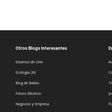
Otros Blogs Interesantes
E
Estamos de Cine
Av
Ecología Útil
C
Blog de Bebés
T
Futuro Eléctrico
J
Negocios y Empresa
Pu