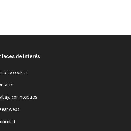
nlaces de interés
iso de cookies
ontacto
rabaja con nosotros
oseanWebs
blicidad