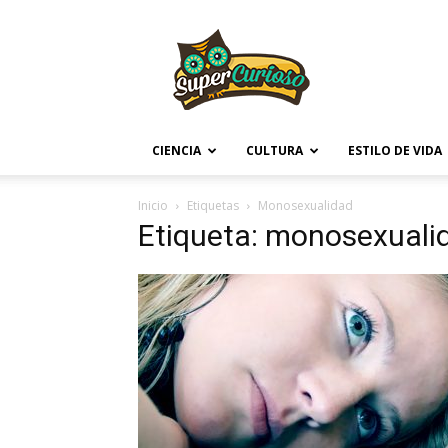
Supercurioso
CIENCIA
CULTURA
ESTILO DE VIDA
Inicio
Etiquetas
Monosexualidad
Etiqueta: monosexuali