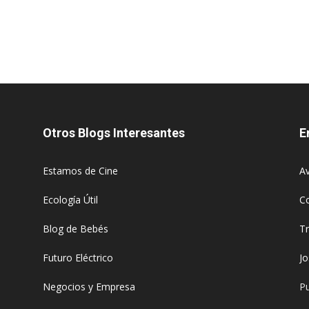
Otros Blogs Interesantes
E
Estamos de Cine
Av
Ecología Útil
C
Blog de Bebés
T
Futuro Eléctrico
J
Negocios y Empresa
Pu