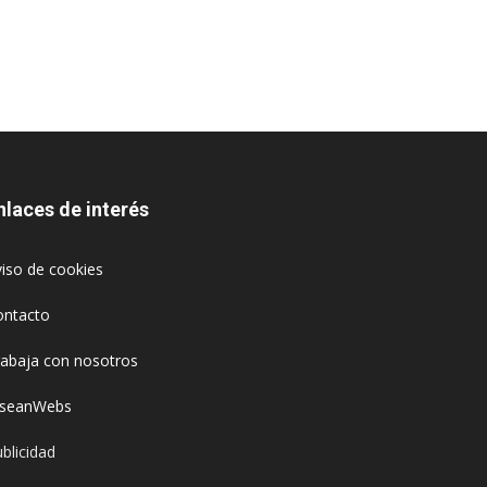
nlaces de interés
iso de cookies
ontacto
rabaja con nosotros
oseanWebs
blicidad