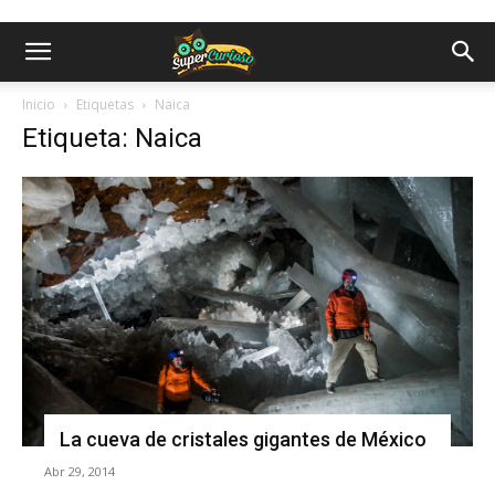
Inicio
Etiquetas
Naica
Etiqueta: Naica
La cueva de cristales gigantes de México
Abr 29, 2014