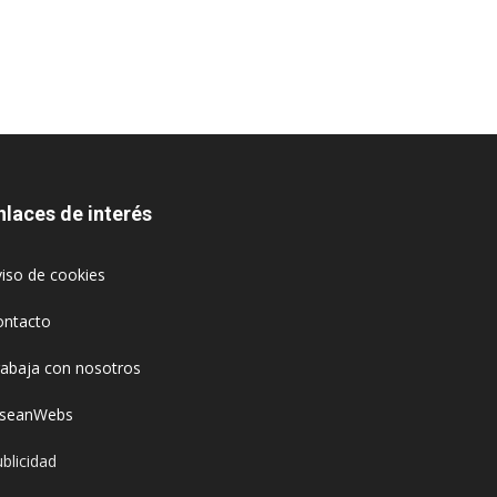
nlaces de interés
iso de cookies
ontacto
rabaja con nosotros
oseanWebs
blicidad