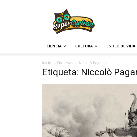
Supercurioso
CIENCIA
CULTURA
ESTILO DE VIDA
Inicio
Etiquetas
Niccolò Paganini
Etiqueta: Niccolò Paga