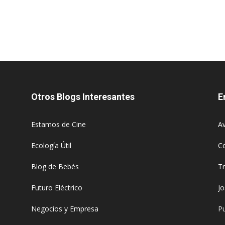
Otros Blogs Interesantes
E
Estamos de Cine
Av
Ecología Útil
C
Blog de Bebés
T
Futuro Eléctrico
J
Negocios y Empresa
Pu