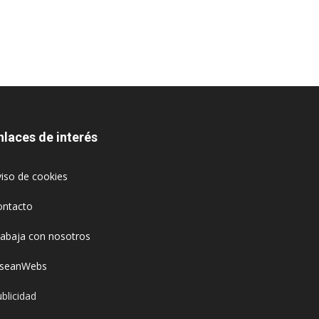
nlaces de interés
iso de cookies
ontacto
rabaja con nosotros
oseanWebs
blicidad