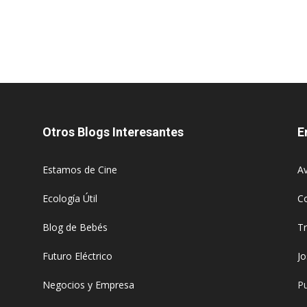
Otros Blogs Interesantes
E
Estamos de Cine
Av
Ecología Útil
C
Blog de Bebés
T
Futuro Eléctrico
J
Negocios y Empresa
Pu