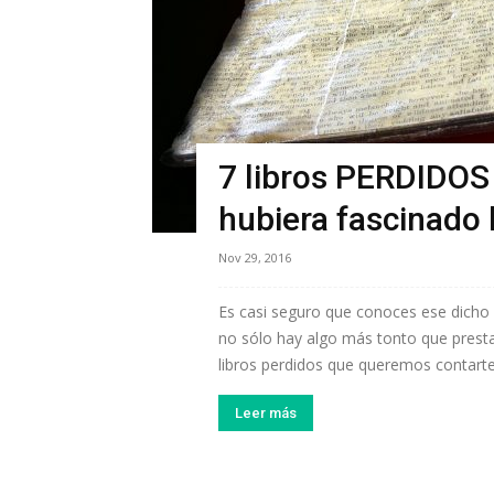
7 libros PERDIDOS
hubiera fascinado 
Nov 29, 2016
Es casi seguro que conoces ese dicho r
no sólo hay algo más tonto que prestar
libros perdidos que queremos contarte,
Leer más