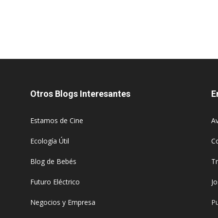
Otros Blogs Interesantes
E
Estamos de Cine
Av
Ecología Útil
C
Blog de Bebés
T
Futuro Eléctrico
J
Negocios y Empresa
Pu