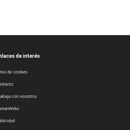
nlaces de interés
iso de cookies
ontacto
rabaja con nosotros
oseanWebs
blicidad