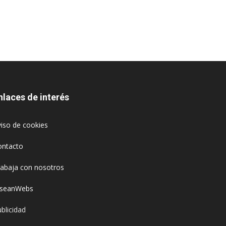
nlaces de interés
iso de cookies
ontacto
rabaja con nosotros
oseanWebs
blicidad