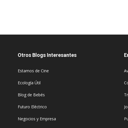
Otros Blogs Interesantes
E
Estamos de Cine
Av
Ecología Útil
C
Blog de Bebés
T
Futuro Eléctrico
J
Negocios y Empresa
Pu