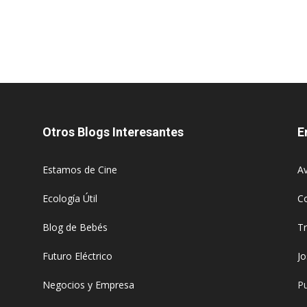
Otros Blogs Interesantes
E
Estamos de Cine
Av
Ecología Útil
C
Blog de Bebés
T
Futuro Eléctrico
J
Negocios y Empresa
Pu