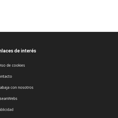
nlaces de interés
iso de cookies
ontacto
rabaja con nosotros
oseanWebs
blicidad