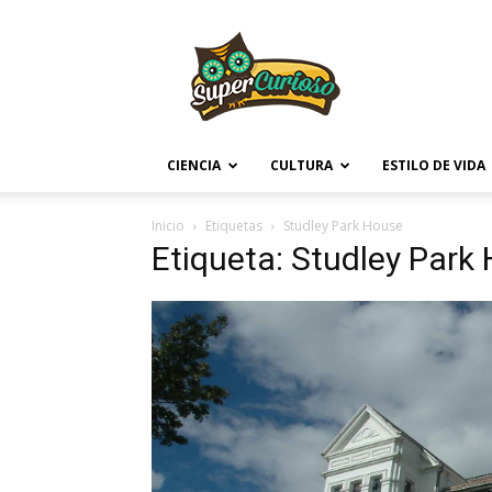
Supercurioso
CIENCIA
CULTURA
ESTILO DE VIDA
Inicio
Etiquetas
Studley Park House
Etiqueta: Studley Park