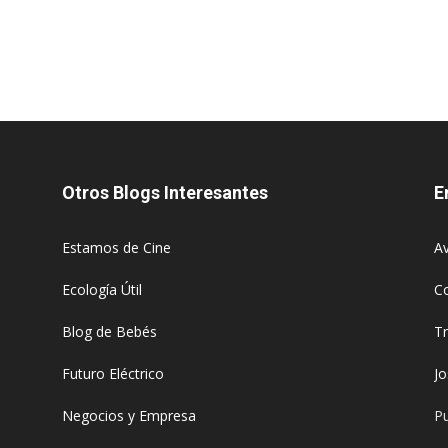
Otros Blogs Interesantes
E
Estamos de Cine
Av
Ecología Útil
C
Blog de Bebés
T
Futuro Eléctrico
J
Negocios y Empresa
Pu