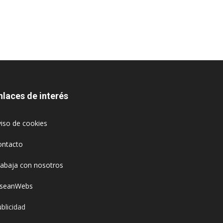
nlaces de interés
iso de cookies
ontacto
rabaja con nosotros
oseanWebs
blicidad