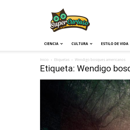
Supercurioso
CIENCIA
CULTURA
ESTILO DE VIDA
Inicio
Etiquetas
Wendigo bosques americanos
Etiqueta: Wendigo bos