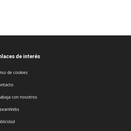
nlaces de interés
iso de cookies
ontacto
rabaja con nosotros
oseanWebs
blicidad