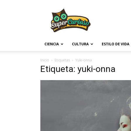
Supercurioso
CIENCIA
CULTURA
ESTILO DE VIDA
Inicio
Etiquetas
Yuki-onna
Etiqueta: yuki-onna