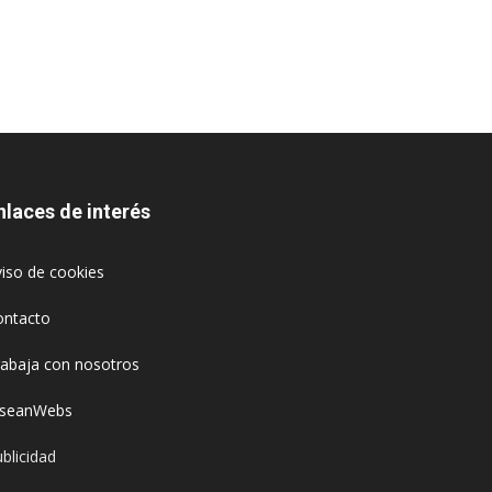
nlaces de interés
iso de cookies
ontacto
rabaja con nosotros
oseanWebs
blicidad