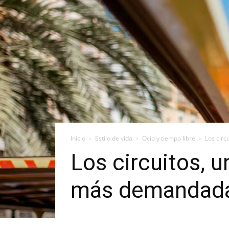
Inicio
Estilo de vida
Ocio y tiempo libre
Los circ
Los circuitos, 
más demandad