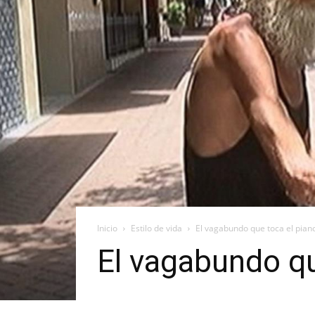
Inicio
Estilo de vida
El vagabundo que toca el pian
El vagabundo qu