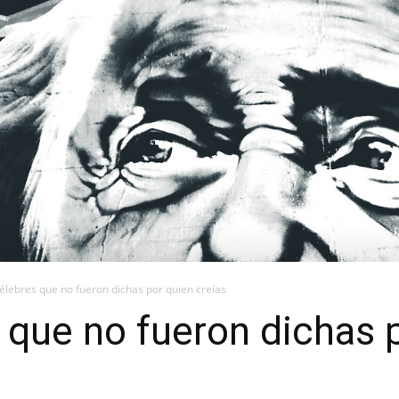
élebres que no fueron dichas por quien creías
 que no fueron dichas p