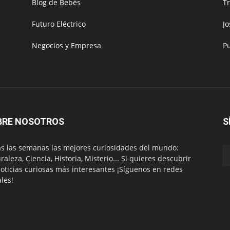
Blog de Bebés
T
Futuro Eléctrico
J
Negocios y Empresa
P
BRE NOSOTROS
S
s las semanas las mejores curiosidades del mundo:
raleza, Ciencia, Historia, Misterio... Si quieres descubrir
noticias curiosas más interesantes ¡Síguenos en redes
ales!