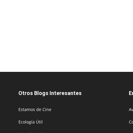
Otros Blogs Interesantes
E
Estamos de Cine
Av
Ecología Útil
C