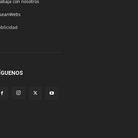
rabaja con nosotros
oseanWebs
ublicidad
ÍGUENOS