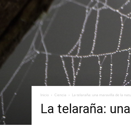
Inicio
Ciencia
La telaraña: una maravilla de la nat
La telaraña: una