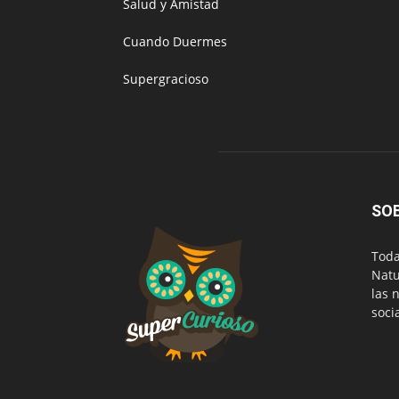
Salud y Amistad
Cuando Duermes
Supergracioso
SO
Toda
Natu
las 
soci