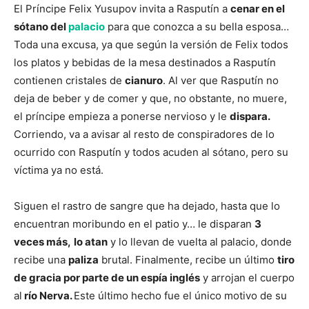
El Príncipe Felix Yusupov invita a Rasputín a
cenar en el
sótano del
palacio
para que conozca a su bella esposa…
Toda una excusa, ya que según la versión de Felix todos
los platos y bebidas de la mesa destinados a Rasputín
contienen cristales de
cianuro
. Al ver que Rasputín no
deja de beber y de comer y que, no obstante, no muere,
el príncipe empieza a ponerse nervioso y le
dispara.
Corriendo, va a avisar al resto de conspiradores de lo
ocurrido con Rasputín y todos acuden al sótano, pero su
víctima ya no está.
Siguen el rastro de sangre que ha dejado, hasta que lo
encuentran moribundo en el patio y… le disparan
3
veces más,
lo atan
y lo llevan de vuelta al palacio, donde
recibe una
paliza
brutal. Finalmente, recibe un último
tiro
de gracia por parte de un espía inglés
y arrojan el cuerpo
al
río Nerva.
Este último hecho fue el único motivo de su