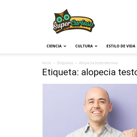
Supercurioso
CIENCIA
CULTURA
ESTILO DE VIDA
Inicio
Etiquetas
Alopecia testosterona
Etiqueta: alopecia tes