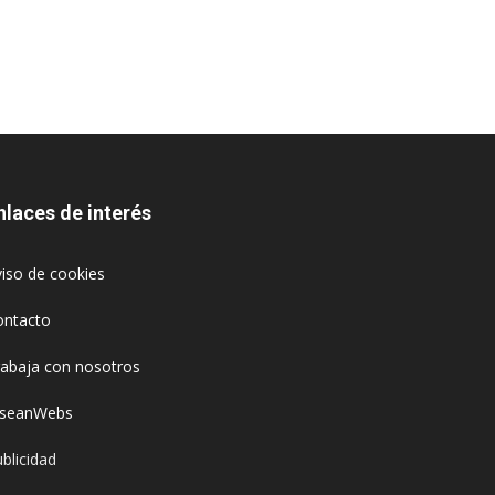
nlaces de interés
iso de cookies
ontacto
rabaja con nosotros
oseanWebs
blicidad