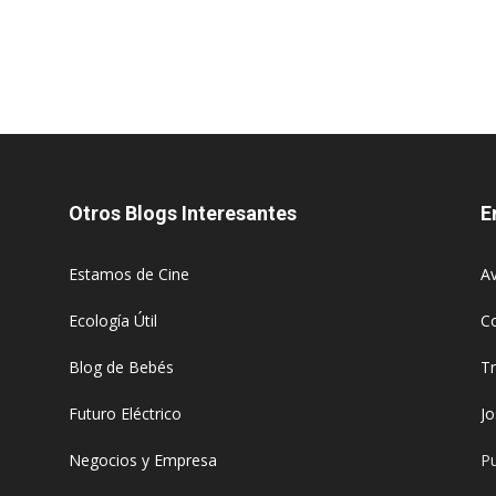
Otros Blogs Interesantes
E
Estamos de Cine
Av
Ecología Útil
C
Blog de Bebés
T
Futuro Eléctrico
J
Negocios y Empresa
Pu