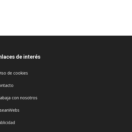
nlaces de interés
iso de cookies
ontacto
rabaja con nosotros
oseanWebs
blicidad