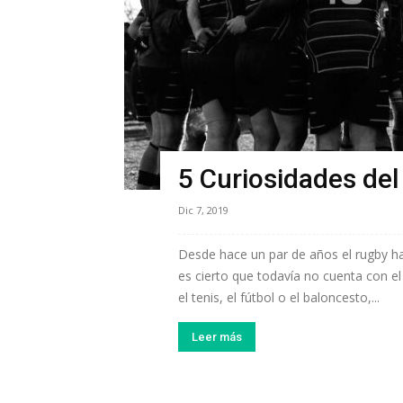
5 Curiosidades de
Dic 7, 2019
Desde hace un par de años el rugby ha
es cierto que todavía no cuenta con 
el tenis, el fútbol o el baloncesto,...
Leer más