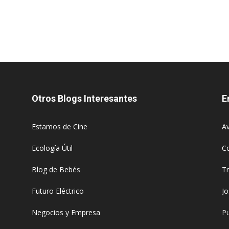
Otros Blogs Interesantes
E
Estamos de Cine
Av
Ecología Útil
C
Blog de Bebés
T
Futuro Eléctrico
J
Negocios y Empresa
Pu