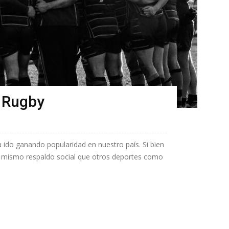
l Rugby
 ido ganando popularidad en nuestro país. Si bien
el mismo respaldo social que otros deportes como