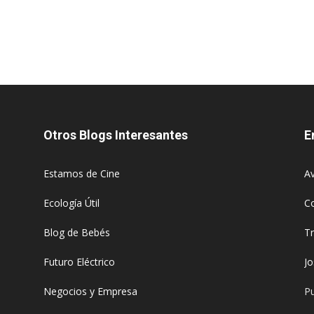
Otros Blogs Interesantes
E
Estamos de Cine
Av
Ecología Útil
C
Blog de Bebés
T
Futuro Eléctrico
J
Negocios y Empresa
Pu