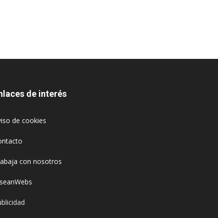
nlaces de interés
iso de cookies
ontacto
rabaja con nosotros
oseanWebs
blicidad