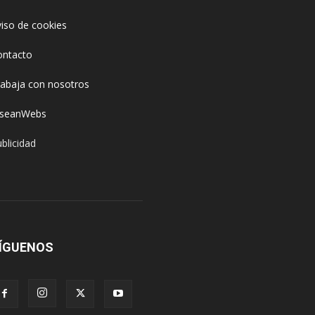
iso de cookies
ontacto
rabaja con nosotros
oseanWebs
blicidad
ÍGUENOS