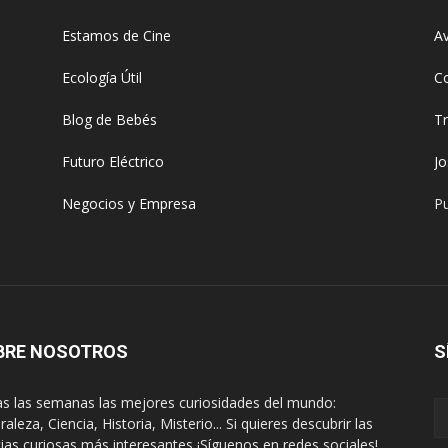
Estamos de Cine
Av
Ecología Útil
C
Blog de Bebés
T
Futuro Eléctrico
J
Negocios y Empresa
Pu
BRE NOSOTROS
S
s las semanas las mejores curiosidades del mundo:
aleza, Ciencia, Historia, Misterio... Si quieres descubrir las
cias curiosas más interesantes ¡Síguenos en redes sociales!