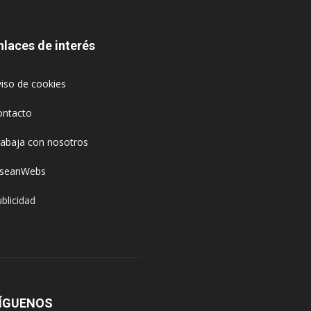
nlaces de interés
iso de cookies
ontacto
rabaja con nosotros
oseanWebs
blicidad
ÍGUENOS