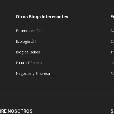
Otros Blogs Interesantes
E
Estamos de Cine
Av
Ecología Útil
C
Blog de Bebés
T
Futuro Eléctrico
J
Negocios y Empresa
Pu
BRE NOSOTROS
S