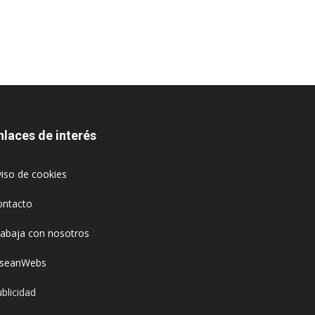
nlaces de interés
iso de cookies
ontacto
rabaja con nosotros
oseanWebs
blicidad