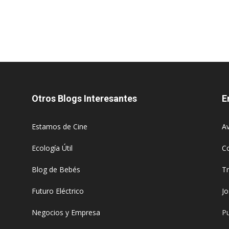
Otros Blogs Interesantes
E
Estamos de Cine
Av
Ecología Útil
C
Blog de Bebés
T
Futuro Eléctrico
J
Negocios y Empresa
Pu