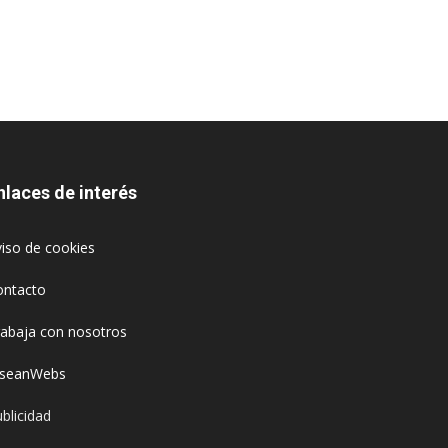
nlaces de interés
iso de cookies
ontacto
rabaja con nosotros
oseanWebs
blicidad