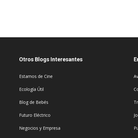
Otros Blogs Interesantes
E
Estamos de Cine
Av
Ecología Útil
C
Blog de Bebés
T
Futuro Eléctrico
J
Negocios y Empresa
Pu