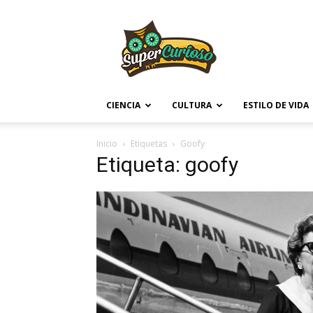
Supercurioso
CIENCIA
CULTURA
ESTILO DE VIDA
Inicio
Etiquetas
Goofy
Etiqueta: goofy