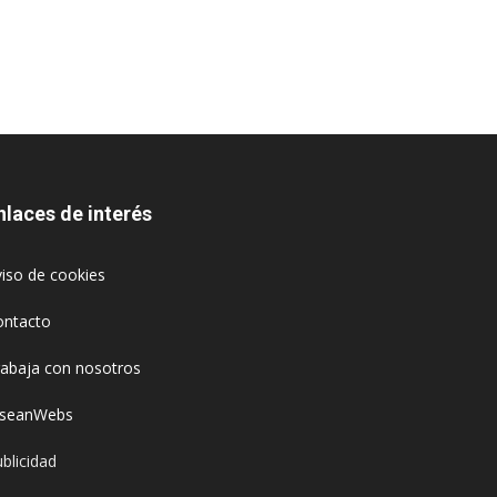
nlaces de interés
iso de cookies
ontacto
rabaja con nosotros
oseanWebs
blicidad