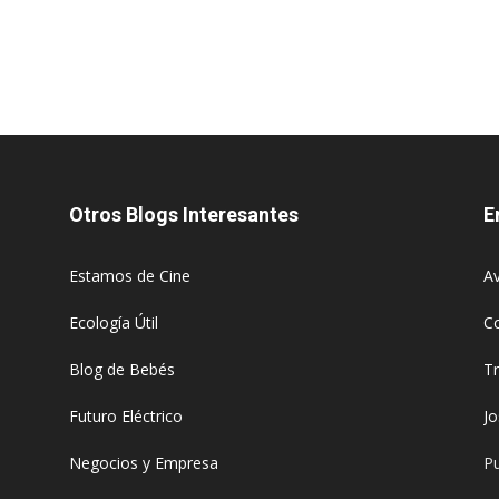
Otros Blogs Interesantes
E
Estamos de Cine
Av
Ecología Útil
C
Blog de Bebés
T
Futuro Eléctrico
J
Negocios y Empresa
Pu