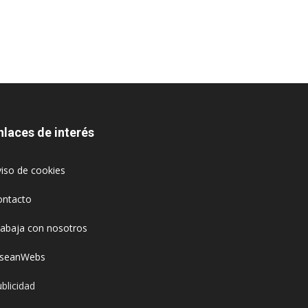
nlaces de interés
iso de cookies
ontacto
rabaja con nosotros
oseanWebs
blicidad