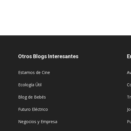
Otros Blogs Interesantes
E
Estamos de Cine
Av
Ecología Útil
C
Blog de Bebés
T
Futuro Eléctrico
J
Negocios y Empresa
Pu