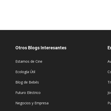
Otros Blogs Interesantes
E
Estamos de Cine
Av
Ecología Útil
C
Blog de Bebés
T
Futuro Eléctrico
J
Negocios y Empresa
Pu