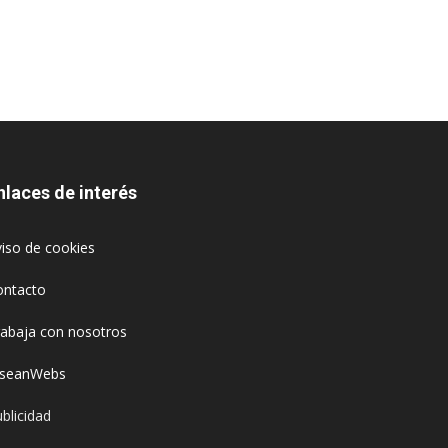
nlaces de interés
iso de cookies
ontacto
rabaja con nosotros
oseanWebs
blicidad