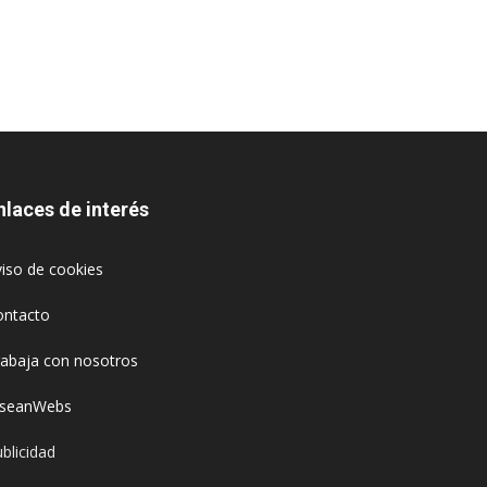
nlaces de interés
iso de cookies
ontacto
rabaja con nosotros
oseanWebs
blicidad