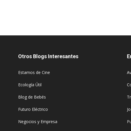
Otros Blogs Interesantes
E
Estamos de Cine
Av
Ecología Útil
C
Blog de Bebés
T
Futuro Eléctrico
J
Negocios y Empresa
Pu