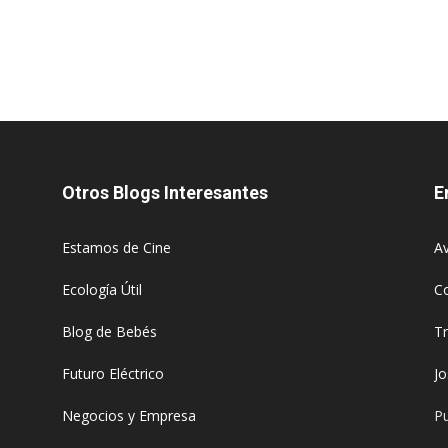
Otros Blogs Interesantes
E
Estamos de Cine
Av
Ecología Útil
C
Blog de Bebés
T
Futuro Eléctrico
J
Negocios y Empresa
Pu