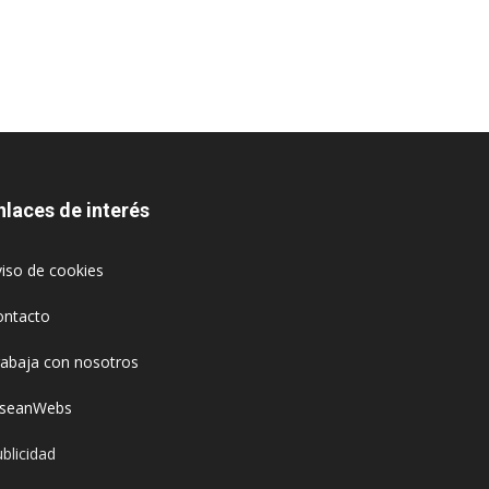
nlaces de interés
iso de cookies
ontacto
rabaja con nosotros
oseanWebs
blicidad