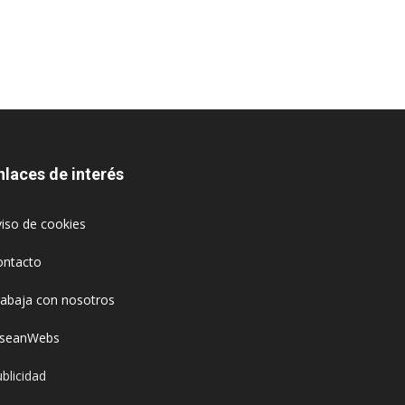
nlaces de interés
iso de cookies
ontacto
rabaja con nosotros
oseanWebs
blicidad