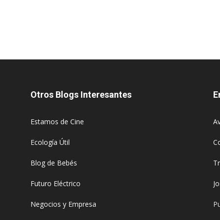
Otros Blogs Interesantes
E
Estamos de Cine
Av
Ecología Útil
C
Blog de Bebés
T
Futuro Eléctrico
J
Negocios y Empresa
Pu